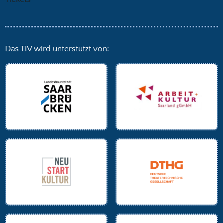
Das TiV wird unterstützt von: