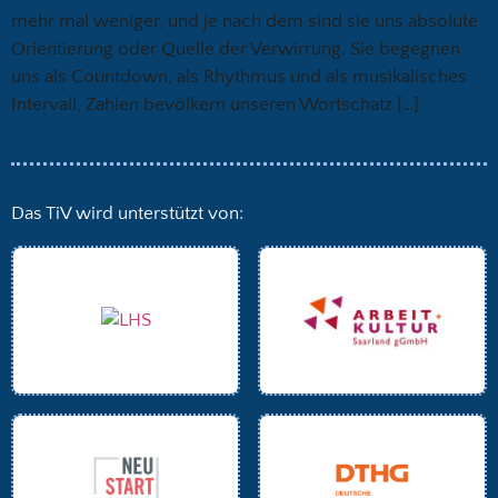
mehr mal weniger, und je nach dem sind sie uns absolute
Orientierung oder Quelle der Verwirrung. Sie begegnen
uns als Countdown, als Rhythmus und als musikalisches
Intervall, Zahlen bevölkern unseren Wortschatz […]
Das TiV wird unterstützt von: