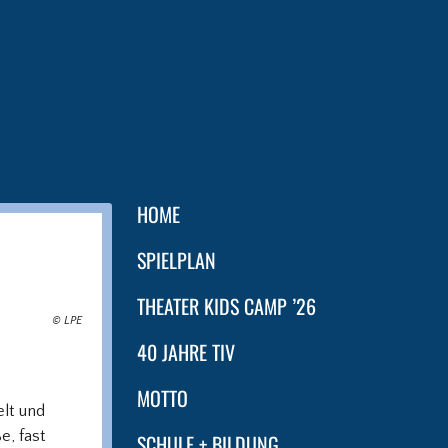
HOME
SPIELPLAN
THEATER KIDS CAMP ’26
© LPE
40 JAHRE TIV
MOTTO
elt und
e, fast
SCHULE + BILDUNG