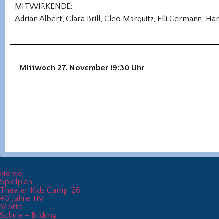
MITWIRKENDE:
Adrian Albert, Clara Brill, Cleo Marquitz, Elli Germann, H
Mittwoch 27. November 19:30 Uhr
Home
Spielplan
Theater Kids Camp ’26
40 Jahre TiV
Motto
Schule + Bildung