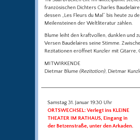
französischen Dichters Charles Baudelaire
dessen „Les Fleurs du Mal“ bis heute zu d
Meilensteinen der Weltliteratur zählen.
Blume leiht den kraftvollen, dunklen und z
Versen Baudelaires seine Stimme. Zwisch
Rezitationen eröffnet Kunzler mit Gitarre,
MITWIRKENDE
Dietmar Blume
(Rezitation)
, Dietmar Kunz
Samstag 31. Januar 19:30 Uhr
ORTSWECHSEL: Verlegt ins KLEINE
THEATER IM RATHAUS, Eingang in
der Betzenstraße, unter den Arkaden.