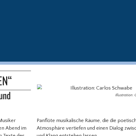
EN“
 und
Illustration
Musiker
Panflöte musikalische Räume, die die poetisc
ren Abend im
Atmosphäre vertiefen und einen Dialog zwi
n Texte des
und Klang entstehen lassen.