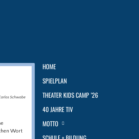
HOME
SPIELPLAN
THEATER KIDS CAMP ’26
: Carlos Schwabe
40 JAHRE TIV
MOTTO
he
schen Wort
SCHULE + BILDUNG