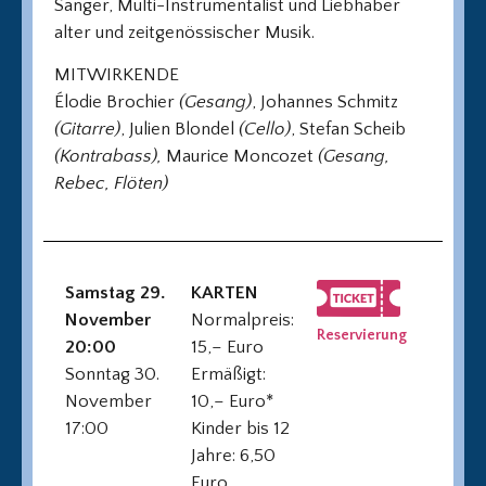
Sänger, Multi-Instrumentalist und Liebhaber
alter und zeitgenössischer Musik.
MITWIRKENDE
Élodie Brochier
(Gesang)
, Johannes Schmitz
(Gitarre)
, Julien Blondel
(Cello)
, Stefan Scheib
(Kontrabass),
Maurice Moncozet
(Gesang,
Rebec, Flöten)
Samstag 29.
KARTEN
November
Normalpreis:
Reservierung
20:00
15,– Euro
Sonntag 30.
Ermäßigt:
November
10,– Euro*
17:00
Kinder bis 12
Jahre: 6,50
Euro