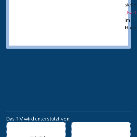
siehe
„Kart
im
Haup
Das TiV wird unterstützt von: