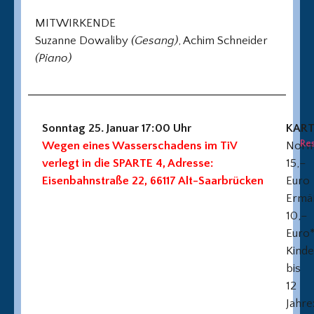
MITWIRKENDE
Suzanne Dowaliby
(Gesang)
, Achim Schneider
(Piano)
Sonntag 25. Januar 17:00 Uhr
KAR
Re
Wegen eines Wasserschadens im TiV
Norma
verlegt in die SPARTE 4, Adresse:
15,–
Eisenbahnstraße 22, 66117 Alt-Saarbrücken
Euro
Ermäß
10,–
Euro
Kinde
bis
12
Jahre