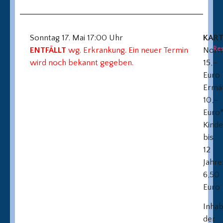
Sonntag 17. Mai 17:00 Uhr
KAR
Re
ENTFÄLLT
wg. Erkrankung. Ein neuer Termin
Norma
wird noch bekannt gegeben.
15,–
Euro
Ermäß
10,–
Euro
Kinde
bis
12
Jahre
6,50
Euro
Inha
der