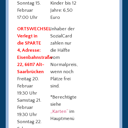
Sonntag 15.
Kinder bis 12
Februar
Jahre: 6,50
17:00 Uhr
Euro
ORTSWECHSEL
Inhaber der
Verlegt in
SozialCard
die SPARTE
zahlen nur
4, Adresse:
die Hälfte
Eisenbahnstraße
vom
22, 66117 Alt-
Normalpreis,
Saarbrücken
wenn noch
Freitag 20.
Plätze frei
Februar
sind.
19:30 Uhr
*Berechtigte
Samstag 21.
siehe
Februar
„Karten”
im
19:30 Uhr
Hauptmenü
Sonntag 22.