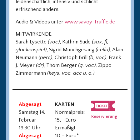
leidenschaftlich, intensiv und schlicht
erfrischend anders.
Audio & Videos unter
www.savoy-truffle.de
MITWIRKENDE
Sarah Lysette
(voc)
, Kathrin Sude
(sax, fl,
glockenspiel)
, Sigrid Münchgesang
(cello)
, Alain
Neumann
(perc)
, Christoph Brill
(b, voc)
, Frank
J. Meyer
(dr)
, Thom Berger
(g, voc)
, Zippo
Zimmermann
(keys, voc, acc u. a.)
Abgesagt
KARTEN
Samstag 14.
Normalpreis:
Reservierung
Februar
15,– Euro
19:30 Uhr
Ermäßigt:
Abgesagt
10,– Euro*