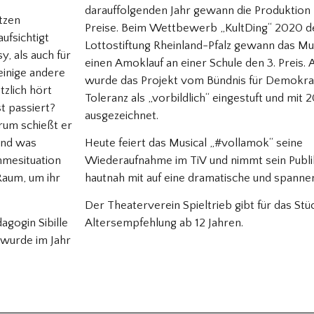
darauffolgenden Jahr gewann die Produktion
tzen
Preise. Beim Wettbewerb „KultDing“ 2020 d
ufsichtigt
Lottostiftung Rheinland-Pfalz gewann das Mu
sy, als auch für
einen Amoklauf an einer Schule den 3. Preis
einige andere
wurde das Projekt vom Bündnis für Demokra
tzlich hört
Toleranz als „vorbildlich“ eingestuft und mit
t passiert?
ausgezeichnet.
rum schießt er
Und was
Heute feiert das Musical „#vollamok“ seine
hmesituation
Wiederaufnahme im TiV und nimmt sein Publ
Raum, um ihr
hautnah mit auf eine dramatische und spanne
Der Theaterverein Spieltrieb gibt für das Stü
gogin Sibille
Altersempfehlung ab 12 Jahren.
wurde im Jahr