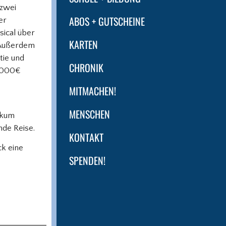
 zwei
ABOS + GUTSCHEINE
er
sical über
KARTEN
. Außerdem
tie und
CHRONIK
 2000€
MITMACHEN!
MENSCHEN
ikum
nde Reise.
KONTAKT
ck eine
SPENDEN!