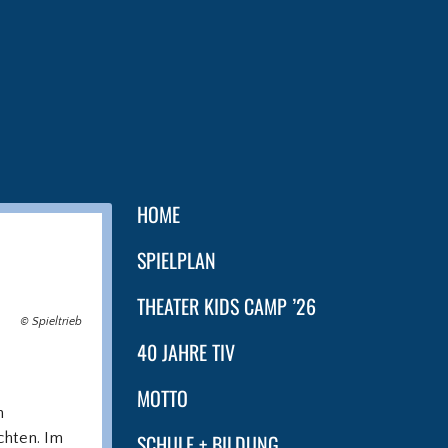
HOME
SPIELPLAN
THEATER KIDS CAMP ’26
© Spieltrieb
40 JAHRE TIV
MOTTO
n
chten. Im
SCHULE + BILDUNG