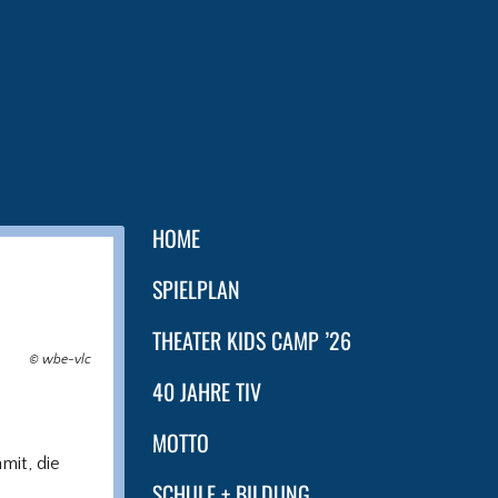
HOME
SPIELPLAN
THEATER KIDS CAMP ’26
© wbe-vlc
40 JAHRE TIV
MOTTO
mit, die
SCHULE + BILDUNG