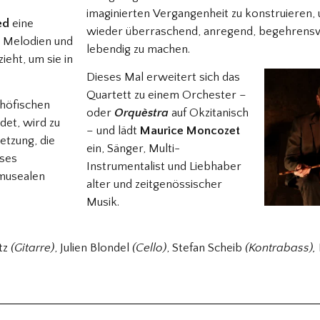
imaginierten Vergangenheit zu konstruieren, 
ed
eine
wieder überraschend, anregend, begehrens
ne Melodien und
lebendig zu machen.
eht, um sie in
Dieses Mal erweitert sich das
Quartett zu einem Orchester –
 höfischen
oder
Orquèstra
auf Okzitanisch
ndet, wird zu
– und lädt
Maurice Moncozet
etzung, die
ein, Sänger, Multi-
eses
Instrumentalist und Liebhaber
 musealen
alter und zeitgenössischer
Musik.
tz
(Gitarre)
, Julien Blondel
(Cello)
, Stefan Scheib
(Kontrabass),