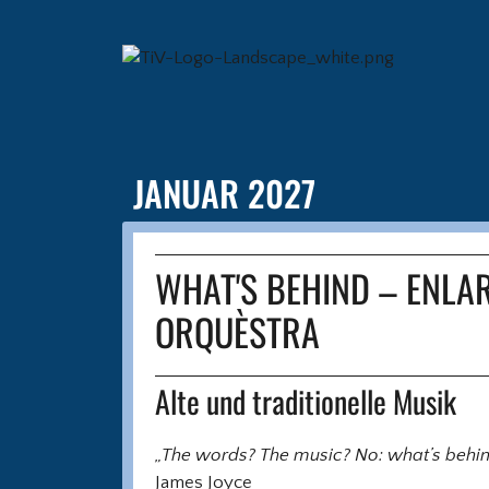
JANUAR 2027
WHAT'S BEHIND – ENLA
ORQUÈSTRA
Alte und traditionelle Musik
„The words? The music? No: what’s behind
James Joyce