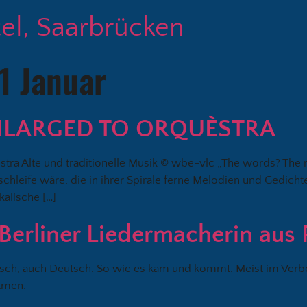
tel, Saarbrücken
1 Januar
NLARGED TO ORQUÈSTRA
stra Alte und traditionelle Musik © wbe-vlc „The words? The 
chleife wäre, die in ihrer Spirale ferne Melodien und Gedic
kalische […]
erliner Liedermacherin aus 
sisch, auch Deutsch. So wie es kam und kommt. Meist im Ver
atmen.