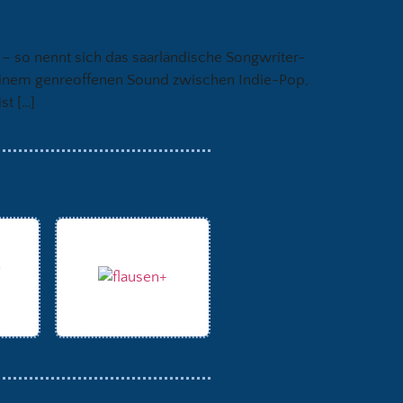
– so nennt sich das saarländische Songwriter-
d einem genreoffenen Sound zwischen Indie-Pop,
st […]