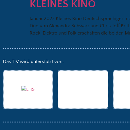
KLEINES KINO
Januar 2027 Kleines Kino Deutschsprachiger In
Duo von Alexandra Schwarz und Chris Toff Bril
Rock, Elektro und Folk erschaffen die beiden M
Das TiV wird unterstützt von: