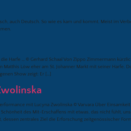
sisch, auch Deutsch. So wie es kam und kommt. Meist im Ver
atmen.
 die Harfe … © Gerhard Schaal Von Zippo Zimmermann kürzlich 
n Matthis Löw eher am St. Johanner Markt mit seiner Harfe. 
genen Show zeigt: Er […]
Zwolinska
z-Performance mit Lucyna Zwolinska © Varvara Über Einsamkeit 
chönheit des Mit-Erschaffens mit etwas, das nicht fühlt, uns abe
t, dessen zentrales Ziel die Erforschung zeitgenössischer For