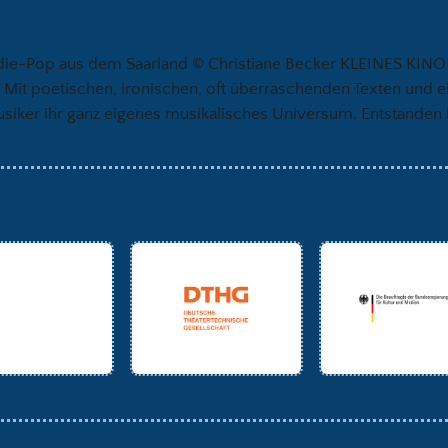
die-Pop aus dem Saarland © Christiane Becker KLEINES KINO 
l. Mit poetischen, ironischen, oft überraschenden Texten un
usiker ihr ganz eigenes musikalisches Universum. Entstanden i