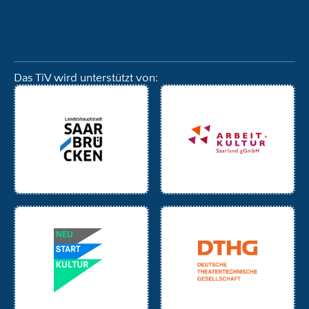
Das TiV wird unterstützt von: